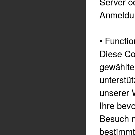
Server od
Anmeldu
•
Functio
Diese Co
gewählte
unterstü
unserer 
Ihre bev
Besuch m
bestimmt