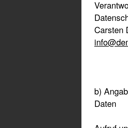
Verantwo
Datensch
Carsten 
info@de
b) Angab
Daten
Aufruf u