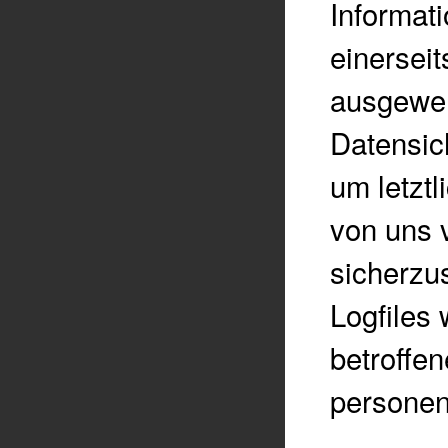
Informat
einerseit
ausgewer
Datensic
um letztl
von uns 
sicherzu
Logfiles 
betroffe
personen