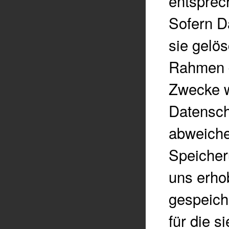
entsprec
Sofern D
sie gelö
Rahmen d
Zwecke w
Datensch
abweiche
Speicher
uns erho
gespeich
für die s