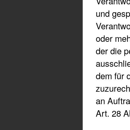
Verantwo
und gespe
Verantwo
oder meh
der die 
ausschlie
dem für 
zuzurech
an Auftra
Art. 28 