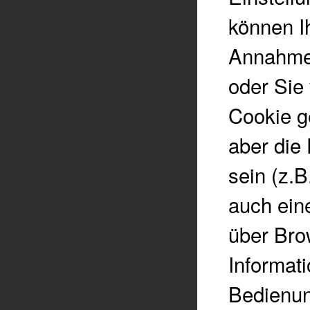
können I
Annahme 
oder Sie
Cookie g
aber die 
sein (z.B
auch ein
über Bro
Informati
Bedienun