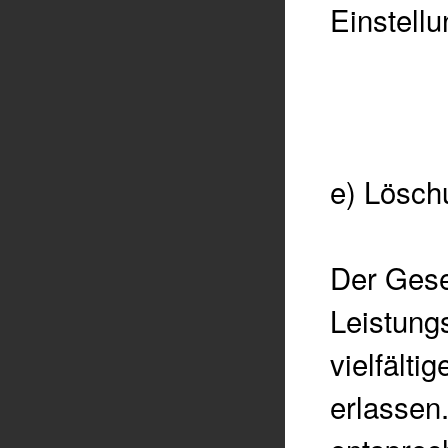
Einstellu
e) Lösch
Der Gese
Leistung
vielfälti
erlassen