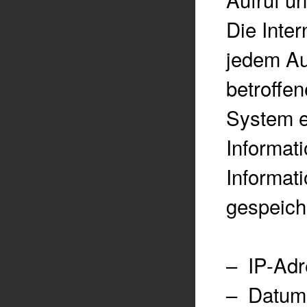
Die Inter
jedem Auf
betroffen
System e
Informat
Informat
gespeich
–
IP-Adr
–
Datum 