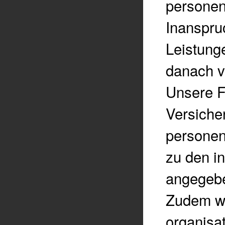
personen
Inanspru
Leistung
danach 
Unsere Fi
Versiche
personen
zu den i
angegeb
Zudem wu
organisa