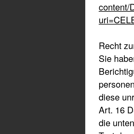
content
uri=CEL
Recht zu
Sie habe
Berichti
personen
diese unr
Art. 16 
die unte