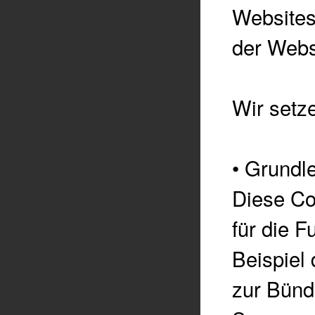
Websites 
der Websi
Wir setz
•
Grundl
Diese Co
für die F
Beispiel
zur Bünd