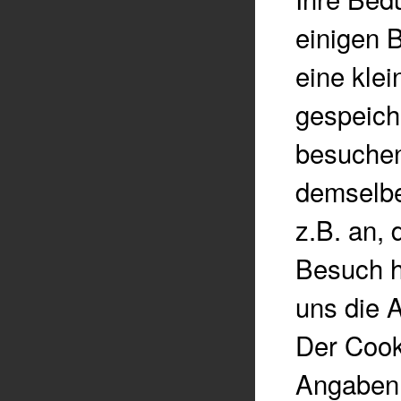
einigen 
eine klei
gespeich
besuchen
demselbe
z.B. an,
Besuch h
uns die 
Der Cook
Angaben, 