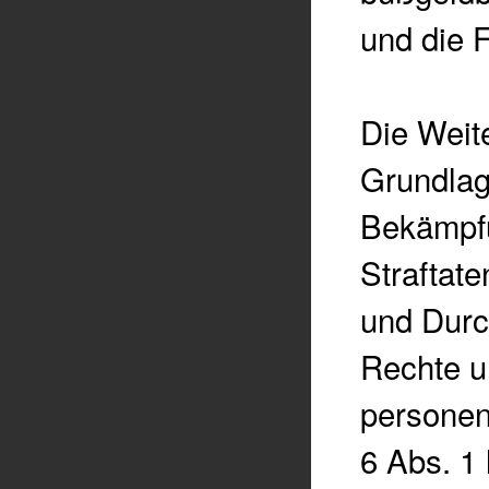
und die 
Die Weite
Grundlag
Bekämpfu
Straftat
und Durc
Rechte u
personen
6 Abs. 1 