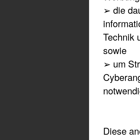
➢
die da
informat
Technik u
sowie
➢
um Str
Cyberangr
notwendi
Diese an