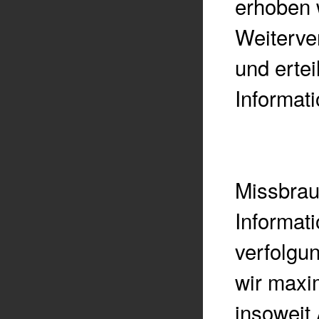
erhoben w
Weiterve
und erte
Informat
Missbrau
Informat
verfolgu
wir maxi
insoweit 