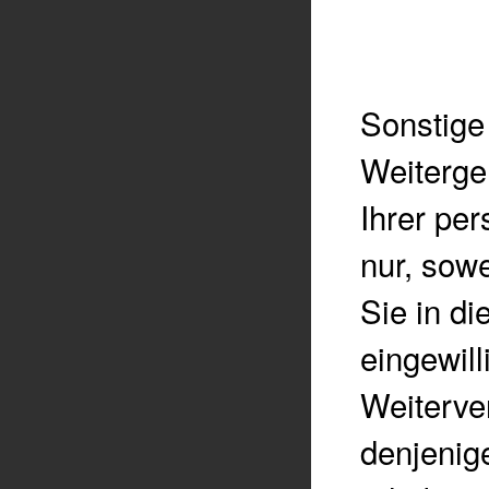
Sonstige
Weiterge
Ihrer pe
nur, sowe
Sie in d
eingewill
Weiterve
denjenige