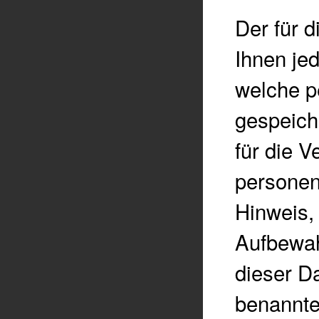
Der für d
Ihnen jed
welche p
gespeiche
für die V
personen
Hinweis,
Aufbewah
dieser D
benannte