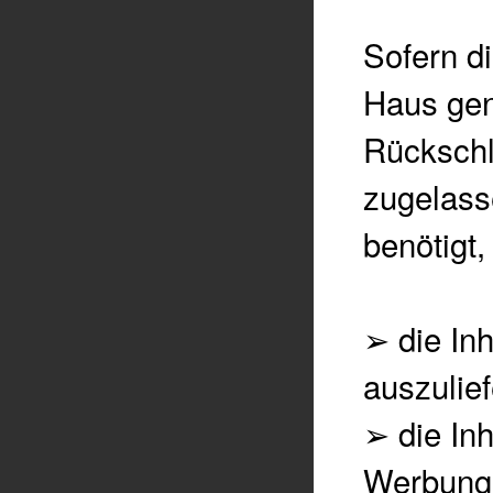
Sofern d
Haus gen
Rückschl
zugelass
benötigt
➢
die In
auszulie
➢
die In
Werbung 