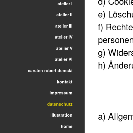
d)
Cooki
atelier I
e)
Lösch
atelier II
f)
Rechte
atelier III
persone
atelier IV
atelier V
g)
Wider
atelier VI
h)
Änder
carsten robert demski
kontakt
impressum
datenschutz
a) Allge
illustration
home