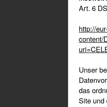
Art. 6 D
http://eu
content
uri=CEL
Unser be
Datenvorh
das ordn
Site und