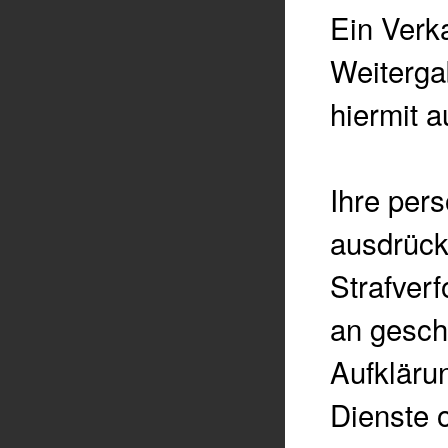
Ein Verka
Weiterga
hiermit 
Ihre per
ausdrückl
Strafver
an geschä
Aufkläru
Dienste o