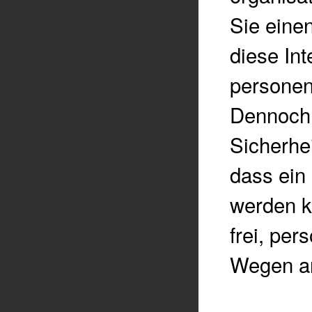
Sie eine
diese Int
personen
Dennoch 
Sicherhe
dass ein 
werden k
frei, pe
Wegen an