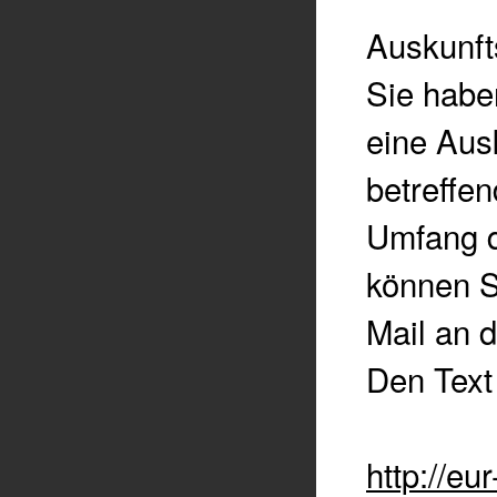
Auskunft
Sie habe
eine Ausk
betreffe
Umfang d
können S
Mail an 
Den Text
http://eu