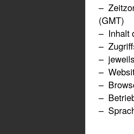
–
Zeitzo
(GMT)
–
Inhalt 
–
Zugrif
–
jeweil
–
Websit
–
Brows
–
Betrie
–
Sprach