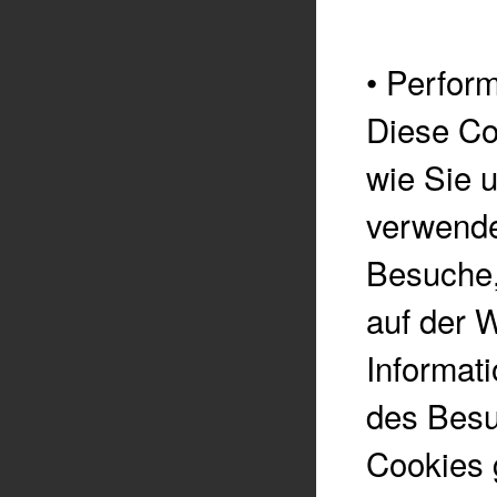
•
Perform
Diese Co
wie Sie 
verwende
Besuche,
auf der 
Informati
des Besu
Cookies 