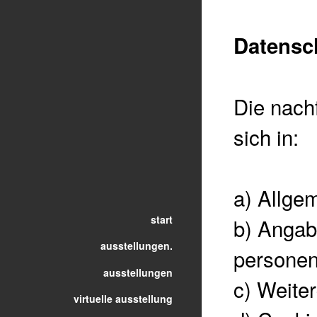
Datensc
Die nach
sich in:
a)
Allge
start
b)
Angab
ausstellungen.
persone
ausstellungen
c)
Weiter
virtuelle ausstellung