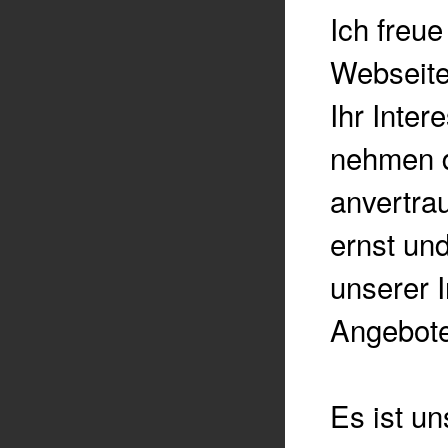
Ich freu
Webseit
Ihr Inte
nehmen d
anvertra
ernst un
unserer 
Angebote
Es ist un